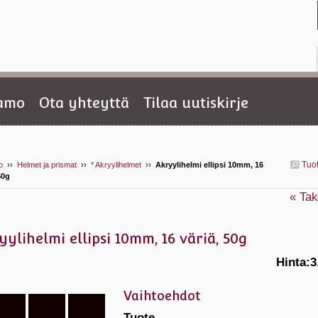
tamo
Ota yhteyttä
Tilaa uutiskirje
Tuo
o
››
Helmet ja prismat
››
* Akryylihelmet
››
Akryylihelmi ellipsi 10mm, 16
50g
« Tak
yylihelmi ellipsi 10mm, 16 väriä, 50g
Hinta:
3
Vaihtoehdot
Tuote