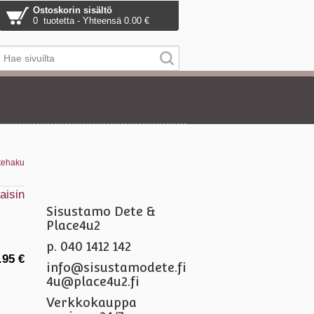
Ostoskorin sisältö
0 tuotetta - Yhteensä 0.00 €
tehaku
aisin
Sisustamo Dete &
Place4u2
p. 040 1412 142
.95 €
info@sisustamodete.fi
4u@place4u2.fi
Verkkokauppa