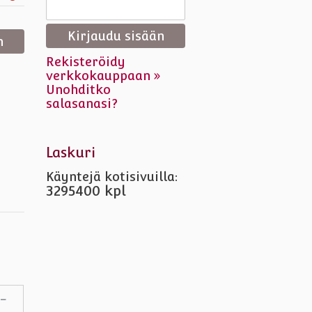
Rekisteröidy
verkkokauppaan »
Unohditko
salasanasi?
Laskuri
Käyntejä kotisivuilla:
3295400 kpl
9-