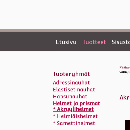
Etusivu
Tuotteet
Sisus
Päätas
väriä, 
Tuoteryhmät
Adressinauhat
Elastiset nauhat
Hapsunauhat
Akr
Helmet ja prismat
* Akryylihelmet
* Helmiäishelmet
* Samettihelmet