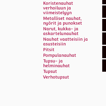
Koristenauhat
verhoiluun ja
viimeistelyyn
Metalliset nauhat,
nyörit ja punokset
Narut, kukka- ja
askartelunauhat
Nauhat vaatteisiin ja
asusteisiin
Pitsit
Pompulanauhat
Tupsu- ja
helminauhat
Tupsut
Verhotupsut