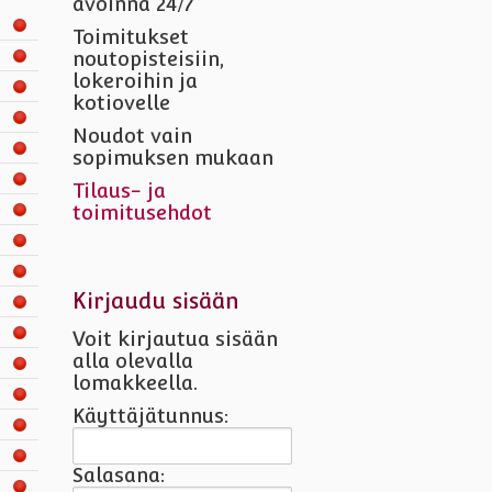
avoinna 24/7
Toimitukset
noutopisteisiin,
lokeroihin ja
kotiovelle
Noudot vain
sopimuksen mukaan
Tilaus- ja
toimitusehdot
Kirjaudu sisään
Voit kirjautua sisään
alla olevalla
lomakkeella.
Käyttäjätunnus:
Salasana: