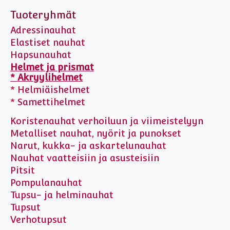
Tuoteryhmät
Adressinauhat
Elastiset nauhat
Hapsunauhat
Helmet ja prismat
* Akryylihelmet
* Helmiäishelmet
* Samettihelmet
Koristenauhat verhoiluun ja viimeistelyyn
Metalliset nauhat, nyörit ja punokset
Narut, kukka- ja askartelunauhat
Nauhat vaatteisiin ja asusteisiin
Pitsit
Pompulanauhat
Tupsu- ja helminauhat
Tupsut
Verhotupsut