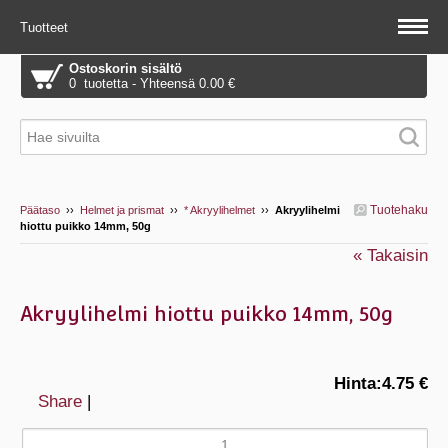
Tuotteet
Ostoskorin sisältö
0 tuotetta - Yhteensä 0.00 €
Tuotehaku
Päätaso
››
Helmet ja prismat
››
* Akryylihelmet
››
Akryylihelmi
hiottu puikko 14mm, 50g
« Takaisin
Akryylihelmi hiottu puikko 14mm, 50g
Hinta:
4.75 €
Share
|