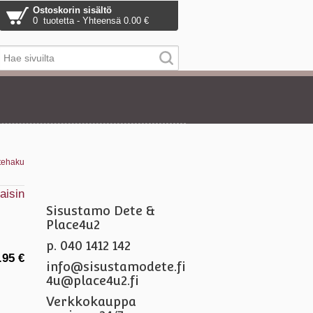
Ostoskorin sisältö
0 tuotetta - Yhteensä 0.00 €
tehaku
aisin
Sisustamo Dete &
Place4u2
p. 040 1412 142
.95 €
info@sisustamodete.fi
4u@place4u2.fi
Verkkokauppa