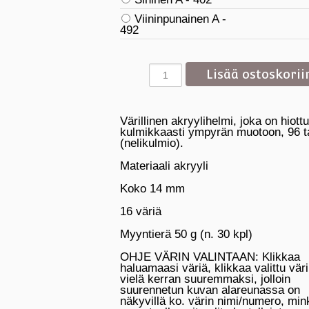
Viininpunainen A -
492
Värillinen akryylihelmi, joka on hiottu
kulmikkaasti ympyrän muotoon, 96 
(nelikulmio).
Materiaali akryyli
Koko 14 mm
16 väriä
Myyntierä 50 g (n. 30 kpl)
OHJE VÄRIN VALINTAAN: Klikkaa
haluamaasi väriä, klikkaa valittu väri
vielä kerran suuremmaksi, jolloin
suurennetun kuvan alareunassa on
näkyvillä ko. värin nimi/numero, min