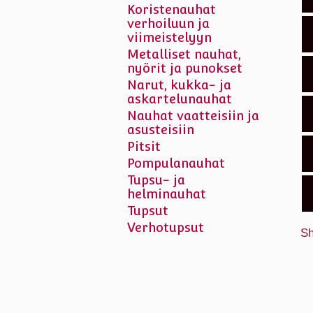
Koristenauhat
verhoiluun ja
viimeistelyyn
Metalliset nauhat,
nyörit ja punokset
Narut, kukka- ja
askartelunauhat
Nauhat vaatteisiin ja
asusteisiin
Pitsit
Pompulanauhat
Tupsu- ja
helminauhat
Tupsut
Verhotupsut
Sh