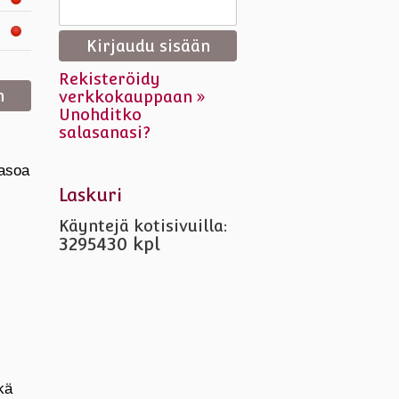
Rekisteröidy
verkkokauppaan »
Unohditko
salasanasi?
tasoa
Laskuri
Käyntejä kotisivuilla:
3295430 kpl
kä