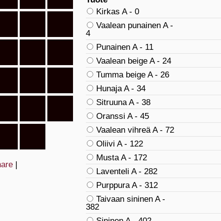
Kirkas A - 0
Vaalean punainen A -
4
Punainen A - 11
Vaalean beige A - 24
Tumma beige A - 26
Hunaja A - 34
Sitruuna A - 38
Oranssi A - 45
Vaalean vihreä A - 72
Oliivi A - 122
Musta A - 172
are
|
Laventeli A - 282
Purppura A - 312
Taivaan sininen A -
382
Sininen A - 402