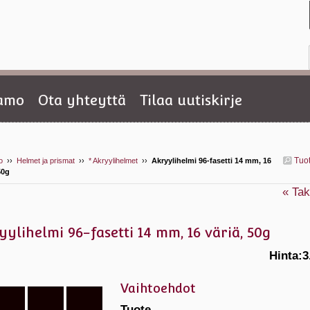
tamo
Ota yhteyttä
Tilaa uutiskirje
Tuo
o
››
Helmet ja prismat
››
* Akryylihelmet
››
Akryylihelmi 96-fasetti 14 mm, 16
50g
« Tak
yylihelmi 96-fasetti 14 mm, 16 väriä, 50g
Hinta:
3
Vaihtoehdot
Tuote