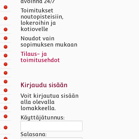
avoinna 24/7
Toimitukset
noutopisteisiin,
lokeroihin ja
kotiovelle
Noudot vain
sopimuksen mukaan
Tilaus- ja
toimitusehdot
Kirjaudu sisään
Voit kirjautua sisään
alla olevalla
lomakkeella.
Käyttäjätunnus:
Salasana: