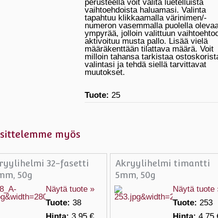
perusteella voit valita luetelluista
vaihtoehdoista haluamasi. Valinta
tapahtuu klikkaamalla värinimen/-
numeron vasemmalla puolella oleva
ympyrää, jolloin valittuun vaihtoehto
aktivoituu musta pallo. Lisää vielä
määräkenttään tilattava määrä. Voit
milloin tahansa tarkistaa ostoskorist
valintasi ja tehdä siellä tarvittavat
muutokset.
Tuote:
25
sittelemme myös
ryylihelmi 32-fasetti
Akryylihelmi timantti
mm, 50g
5mm, 50g
Näytä tuote »
Näytä tuote 
Tuote:
38
Tuote:
253
Hinta:
3.95 €
Hinta:
4.75 