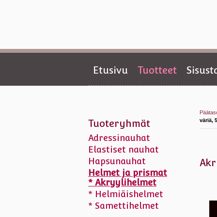
Etusivu
Tuotteet
Sisus
Päätas
väriä, 
Tuoteryhmät
Adressinauhat
Elastiset nauhat
Hapsunauhat
Akr
Helmet ja prismat
* Akryylihelmet
* Helmiäishelmet
* Samettihelmet