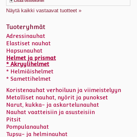
Lisää ostoskoriin
Näytä kaikki vastaavat tuotteet »
Tuoteryhmät
Adressinauhat
Elastiset nauhat
Hapsunauhat
Helmet ja prismat
* Akryylihelmet
* Helmiäishelmet
* Samettihelmet
Koristenauhat verhoiluun ja viimeistelyyn
Metalliset nauhat, nyörit ja punokset
Narut, kukka- ja askartelunauhat
Nauhat vaatteisiin ja asusteisiin
Pitsit
Pompulanauhat
Tupsu- ja helminauhat