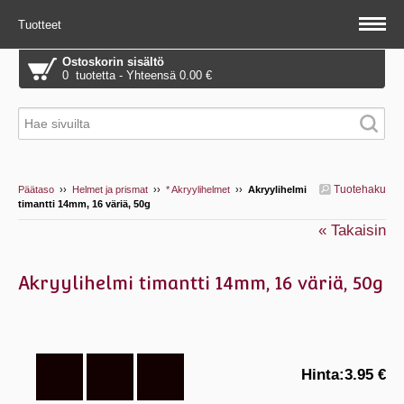
Tuotteet
Ostoskorin sisältö
0 tuotetta - Yhteensä 0.00 €
Tuotehaku
Päätaso
››
Helmet ja prismat
››
* Akryylihelmet
››
Akryylihelmi
timantti 14mm, 16 väriä, 50g
« Takaisin
Akryylihelmi timantti 14mm, 16 väriä, 50g
Hinta:
3.95 €