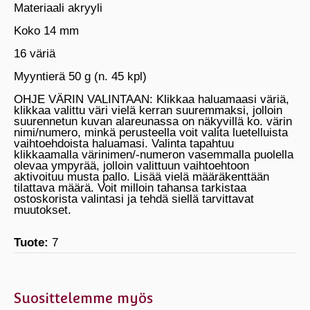
Materiaali akryyli
Koko 14 mm
16 väriä
Myyntierä 50 g (n. 45 kpl)
OHJE VÄRIN VALINTAAN: Klikkaa haluamaasi väriä,
klikkaa valittu väri vielä kerran suuremmaksi, jolloin
suurennetun kuvan alareunassa on näkyvillä ko. värin
nimi/numero, minkä perusteella voit valita luetelluista
vaihtoehdoista haluamasi. Valinta tapahtuu
klikkaamalla värinimen/-numeron vasemmalla puolella
olevaa ympyrää, jolloin valittuun vaihtoehtoon
aktivoituu musta pallo. Lisää vielä määräkenttään
tilattava määrä. Voit milloin tahansa tarkistaa
ostoskorista valintasi ja tehdä siellä tarvittavat
muutokset.
Tuote:
7
Suosittelemme myös