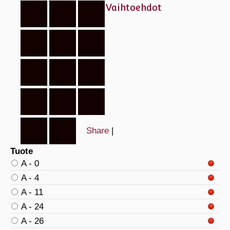
Vaihtoehdot
Share
|
Tuote
A - 0
A - 4
A - 11
A - 24
A - 26