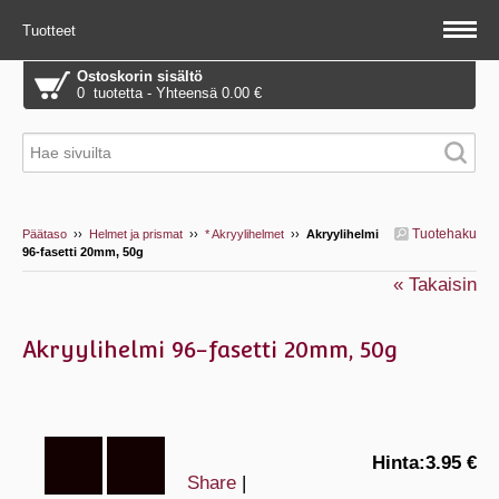
Tuotteet
Ostoskorin sisältö
0 tuotetta - Yhteensä 0.00 €
Tuotehaku
Päätaso
››
Helmet ja prismat
››
* Akryylihelmet
››
Akryylihelmi
96-fasetti 20mm, 50g
« Takaisin
Akryylihelmi 96-fasetti 20mm, 50g
Hinta:
3.95 €
Share
|