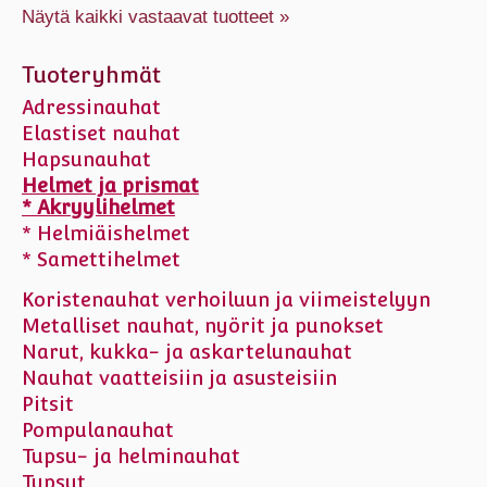
Näytä kaikki vastaavat tuotteet »
Tuoteryhmät
Adressinauhat
Elastiset nauhat
Hapsunauhat
Helmet ja prismat
* Akryylihelmet
* Helmiäishelmet
* Samettihelmet
Koristenauhat verhoiluun ja viimeistelyyn
Metalliset nauhat, nyörit ja punokset
Narut, kukka- ja askartelunauhat
Nauhat vaatteisiin ja asusteisiin
Pitsit
Pompulanauhat
Tupsu- ja helminauhat
Tupsut