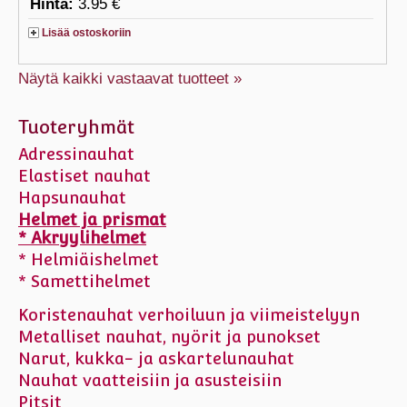
Hinta:
3.95 €
Lisää ostoskoriin
Näytä kaikki vastaavat tuotteet »
Tuoteryhmät
Adressinauhat
Elastiset nauhat
Hapsunauhat
Helmet ja prismat
* Akryylihelmet
* Helmiäishelmet
* Samettihelmet
Koristenauhat verhoiluun ja viimeistelyyn
Metalliset nauhat, nyörit ja punokset
Narut, kukka- ja askartelunauhat
Nauhat vaatteisiin ja asusteisiin
Pitsit