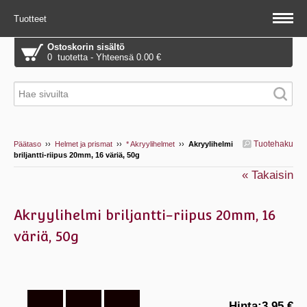
Tuotteet
Ostoskorin sisältö
0 tuotetta - Yhteensä 0.00 €
Tuotehaku
Päätaso
››
Helmet ja prismat
››
* Akryylihelmet
››
Akryylihelmi
briljantti-riipus 20mm, 16 väriä, 50g
« Takaisin
Akryylihelmi briljantti-riipus 20mm, 16
väriä, 50g
Hinta:
3.95 €