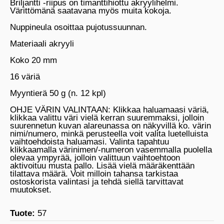
Briljantti -riipus on timanttihiottu akryylihelmi.
Värittömänä saatavana myös muita kokoja.
Nuppineula osoittaa pujotussuunnan.
Materiaali akryyli
Koko 20 mm
16 väriä
Myyntierä 50 g (n. 12 kpl)
OHJE VÄRIN VALINTAAN: Klikkaa haluamaasi väriä,
klikkaa valittu väri vielä kerran suuremmaksi, jolloin
suurennetun kuvan alareunassa on näkyvillä ko. värin
nimi/numero, minkä perusteella voit valita luetelluista
vaihtoehdoista haluamasi. Valinta tapahtuu
klikkaamalla värinimen/-numeron vasemmalla puolella
olevaa ympyrää, jolloin valittuun vaihtoehtoon
aktivoituu musta pallo. Lisää vielä määräkenttään
tilattava määrä. Voit milloin tahansa tarkistaa
ostoskorista valintasi ja tehdä siellä tarvittavat
muutokset.
Tuote:
57