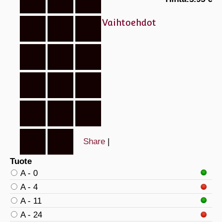
Vaihtoehdot
Share
|
Tuote
A - 0
A - 4
A - 11
A - 24