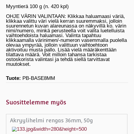
Myyntierä 100 g (n. 420 kpl)
OHJE VÄRIN VALINTAAN: Klikkaa haluamaasi väriä,
klikkaa valittu väri vielä kerran suuremmaksi, jolloin
suurennetun kuvan alareunassa on näkyvillä ko. värin
nimi/numero, minkä perusteella voit valita luetelluista
vaihtoehdoista haluamasi. Valinta tapahtuu
klikkaamalla värinimen/-numeron vasemmalla puolella
olevaa ympyrää, jolloin valittuun vaihtoehtoon
aktivoituu musta pallo. Lisää vielä määräkenttään
tilattava määrä. Voit milloin tahansa tarkistaa
ostoskorista valintasi ja tehdä siellä tarvittavat
muutokset.
Tuote:
PB-BASE8MM
Suosittelemme myös
Akryylihelmi rengas 36mm, 50g