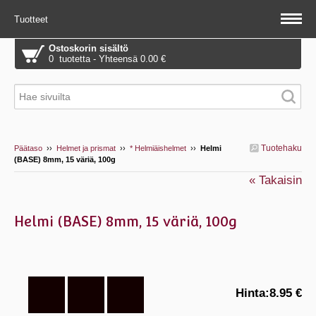
Tuotteet
Ostoskorin sisältö
0 tuotetta - Yhteensä 0.00 €
Tuotehaku
Päätaso
››
Helmet ja prismat
››
* Helmiäishelmet
››
Helmi
(BASE) 8mm, 15 väriä, 100g
« Takaisin
Helmi (BASE) 8mm, 15 väriä, 100g
Hinta:
8.95 €