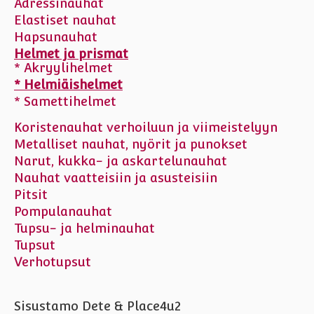
Adressinauhat
Elastiset nauhat
Hapsunauhat
Helmet ja prismat
* Akryylihelmet
* Helmiäishelmet
* Samettihelmet
Koristenauhat verhoiluun ja viimeistelyyn
Metalliset nauhat, nyörit ja punokset
Narut, kukka- ja askartelunauhat
Nauhat vaatteisiin ja asusteisiin
Pitsit
Pompulanauhat
Tupsu- ja helminauhat
Tupsut
Verhotupsut
Sisustamo Dete & Place4u2