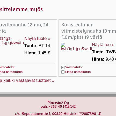
sittelemme myös
uvillanauha 12mm, 24
Koristeellinen
riä
viimeistelynauha 10m
(10m/pkt) 19 väriä
Näytä tuote »
Näytä tuote 
Tuote:
BT-14
Tuote:
TWB
Hinta:
1.45 €
Hinta:
9.40 
aihtoehdot
Vaihtoehdot
isää ostoskoriin
Lisää ostoskoriin
ä kaikki vastaavat tuotteet »
Place4u2 Oy
puh. +358 40 1412 142
c/o Reposalmentie 1, 00840 Helsinki (Y2087398-4)