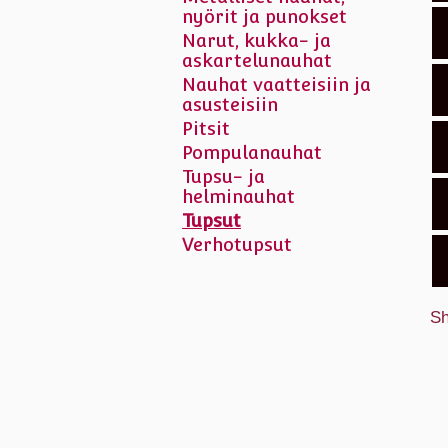
nyörit ja punokset
Narut, kukka- ja
askartelunauhat
Nauhat vaatteisiin ja
asusteisiin
Pitsit
Pompulanauhat
Tupsu- ja
helminauhat
Tupsut
Verhotupsut
Sh