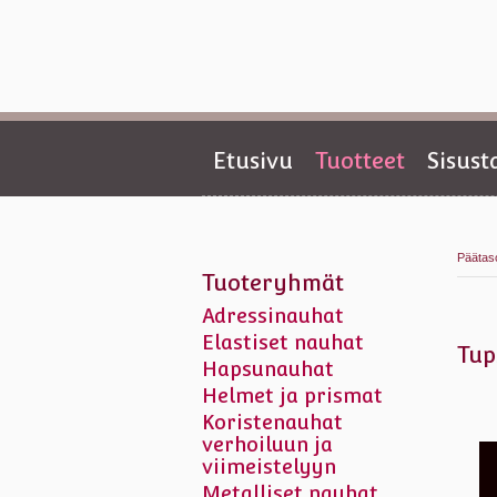
Etusivu
Tuotteet
Sisus
Päätas
Tuoteryhmät
Adressinauhat
Elastiset nauhat
Tup
Hapsunauhat
Helmet ja prismat
Koristenauhat
verhoiluun ja
viimeistelyyn
Metalliset nauhat,