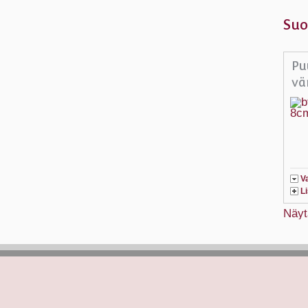
Suo
Pu
vä
V
L
Näyt