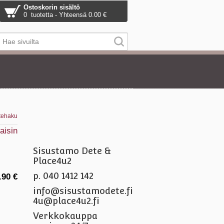
Ostoskorin sisältö
0 tuotetta - Yhteensä 0.00 €
tehaku
aisin
Sisustamo Dete &
Place4u2
p. 040 1412 142
.90 €
info@sisustamodete.fi
4u@place4u2.fi
Verkkokauppa