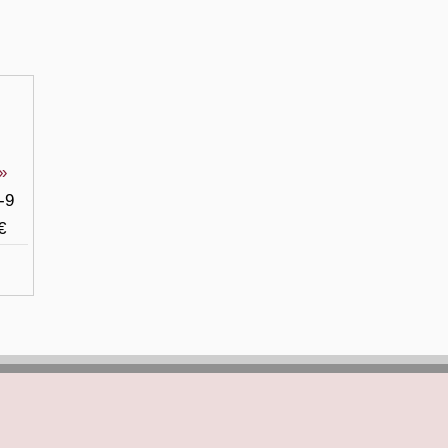
m
»
-9
€