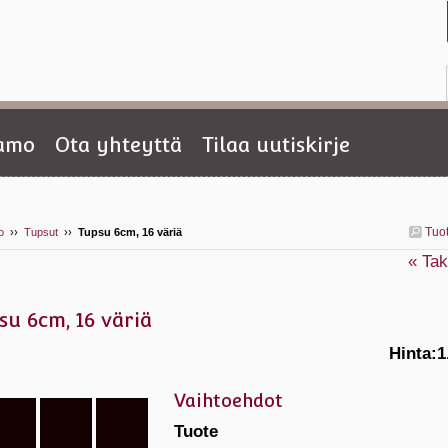
tamo
Ota yhteyttä
Tilaa uutiskirje
Tuo
o
››
Tupsut
››
Tupsu 6cm, 16 väriä
« Tak
su 6cm, 16 väriä
Hinta:
1
Vaihtoehdot
Tuote