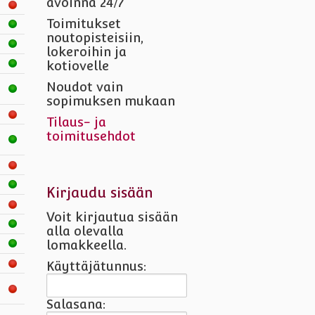
avoinna 24/7
Toimitukset
noutopisteisiin,
lokeroihin ja
kotiovelle
Noudot vain
sopimuksen mukaan
Tilaus- ja
toimitusehdot
Kirjaudu sisään
Voit kirjautua sisään
alla olevalla
lomakkeella.
Käyttäjätunnus:
Salasana: