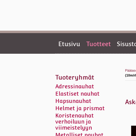
Etusivu
Tuotteet
Sisus
Päätas
(10m/rl
Tuoteryhmät
Adressinauhat
Elastiset nauhat
Hapsunauhat
Ask
Helmet ja prismat
Koristenauhat
verhoiluun ja
viimeistelyyn
Metalliset nauhat,