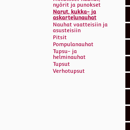
nyörit ja punokset
Narut, kukka- ja
askartelunauhat
Nauhat vaatteisiin ja
asusteisiin
Pitsit
Pompulanauhat
Tupsu- ja
helminauhat
Tupsut
Verhotupsut