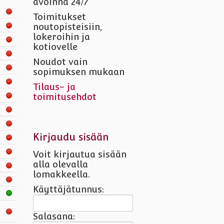
avoinna 24/7
Toimitukset
noutopisteisiin,
lokeroihin ja
kotiovelle
Noudot vain
sopimuksen mukaan
Tilaus- ja
toimitusehdot
Kirjaudu sisään
Voit kirjautua sisään
alla olevalla
lomakkeella.
Käyttäjätunnus:
Salasana: