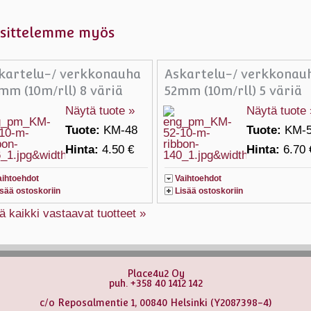
sittelemme myös
kartelu-/ verkkonauha
Askartelu-/ verkkonau
mm (10m/rll) 8 väriä
52mm (10m/rll) 5 väriä
Näytä tuote »
Näytä tuote 
Tuote:
KM-48
Tuote:
KM-
Hinta:
4.50 €
Hinta:
6.70 
aihtoehdot
Vaihtoehdot
isää ostoskoriin
Lisää ostoskoriin
ä kaikki vastaavat tuotteet »
Place4u2 Oy
puh. +358 40 1412 142
c/o Reposalmentie 1, 00840 Helsinki (Y2087398-4)