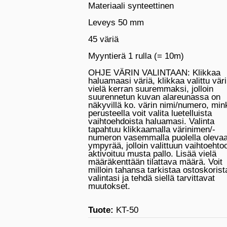
Materiaali synteettinen
Leveys 50 mm
45 väriä
Myyntierä 1 rulla (= 10m)
OHJE VÄRIN VALINTAAN: Klikkaa
haluamaasi väriä, klikkaa valittu väri
vielä kerran suuremmaksi, jolloin
suurennetun kuvan alareunassa on
näkyvillä ko. värin nimi/numero, min
perusteella voit valita luetelluista
vaihtoehdoista haluamasi. Valinta
tapahtuu klikkaamalla värinimen/-
numeron vasemmalla puolella oleva
ympyrää, jolloin valittuun vaihtoehto
aktivoituu musta pallo. Lisää vielä
määräkenttään tilattava määrä. Voit
milloin tahansa tarkistaa ostoskorist
valintasi ja tehdä siellä tarvittavat
muutokset.
Tuote:
KT-50