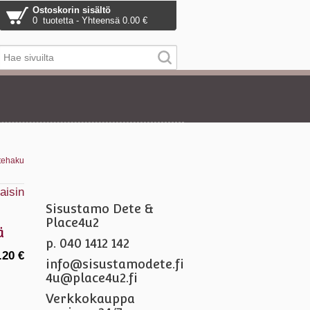
Ostoskorin sisältö
0 tuotetta - Yhteensä 0.00 €
tehaku
aisin
Sisustamo Dete &
Place4u2
ä
p. 040 1412 142
.20 €
info@sisustamodete.fi
4u@place4u2.fi
Verkkokauppa