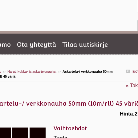
tamo
Ota yhteyttä
Tilaa uutiskirje
Tuo
o
››
Narut, kukka- ja askartelunauhat
››
Askartelu-/ verkkonauha 50mm
l) 45 väriä
« Tak
artelu-/ verkkonauha 50mm (10m/rll) 45 väri
Hinta:
2
Vaihtoehdot
Tuote