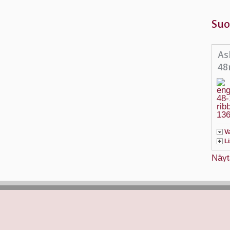
Suo
As
48
V
L
Näyt