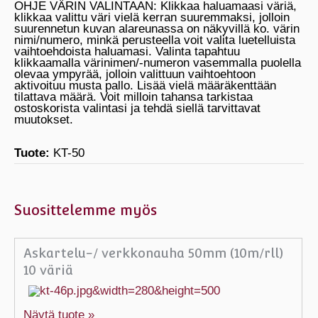
OHJE VÄRIN VALINTAAN: Klikkaa haluamaasi väriä,
klikkaa valittu väri vielä kerran suuremmaksi, jolloin
suurennetun kuvan alareunassa on näkyvillä ko. värin
nimi/numero, minkä perusteella voit valita luetelluista
vaihtoehdoista haluamasi. Valinta tapahtuu
klikkaamalla värinimen/-numeron vasemmalla puolella
olevaa ympyrää, jolloin valittuun vaihtoehtoon
aktivoituu musta pallo. Lisää vielä määräkenttään
tilattava määrä. Voit milloin tahansa tarkistaa
ostoskorista valintasi ja tehdä siellä tarvittavat
muutokset.
Tuote:
KT-50
Suosittelemme myös
Askartelu-/ verkkonauha 50mm (10m/rll)
10 väriä
Näytä tuote »