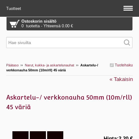
Tuotteet
Ostoskorin sisältö
0 tuotetta - Yhteensä 0.00 €
Tuotehaku
Päätaso
››
Narut, kukka- ja askartelunauhat
››
Askartelu-/
verkkonauha 50mm (10m/rll) 45 väriä
« Takaisin
Askartelu-/ verkkonauha 50mm (10m/rll)
45 väriä
Hinta:
2.20 €