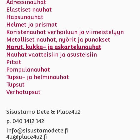
Adressinauhat
Elastiset nauhat
Hapsunauhat
Helmet ja prismat
Koristenauhat verhoiluun ja viimeistelyyn
Metalliset nauhat, nyörit ja punokset
Narut, kukka- ja askartelunauhat
Nauhat vaatteisiin ja asusteisiin
Pitsit
Pompulanauhat
Tupsu- ja helminauhat
Tupsut
Verhotupsut
Sisustamo Dete & Place4u2
p. 040 1412 142
info@sisustamodete.fi
4u@place4u2.fi