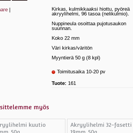
Kirkas, kulmikkaaksi hiottu, pyöreä
are
|
akryylihelmi, 96 tasoa (nelikulmio).
Nuppineula osoittaa pujotusaukon
suunnan.
Koko 22 mm
Väri kirkas/väritön
Myyntierä 50 g (8 kpl)
Toimitusaika 10-20 pv
Tuote:
161
sittelemme myös
ryylihelmi kuutio
Akryylihelmi 32-fasetti
mm, 50g
19mm, 50g