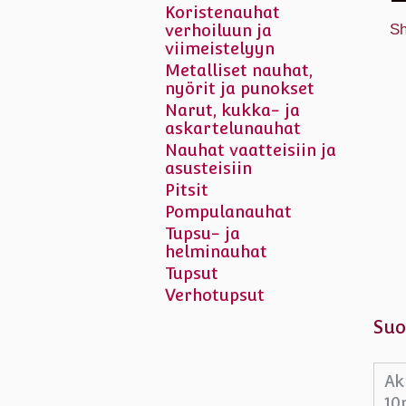
Koristenauhat
verhoiluun ja
Sh
viimeistelyyn
Metalliset nauhat,
nyörit ja punokset
Narut, kukka- ja
askartelunauhat
Nauhat vaatteisiin ja
asusteisiin
Pitsit
Pompulanauhat
Tupsu- ja
helminauhat
Tupsut
Verhotupsut
Suo
Ak
10