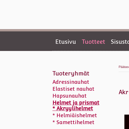
Etusivu
Tuotteet
Sisus
Päätas
Tuoteryhmät
Adressinauhat
Elastiset nauhat
Akr
Hapsunauhat
Helmet ja prismat
* Akryylihelmet
* Helmiäishelmet
* Samettihelmet