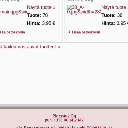
Näytä tuote »
Näytä tuote 
Tuote:
78
Tuote:
38
Hinta:
3.95 €
Hinta:
3.95 
isää ostoskoriin
Lisää ostoskoriin
ä kaikki vastaavat tuotteet »
Place4u2 Oy
puh. +358 40 1412 142