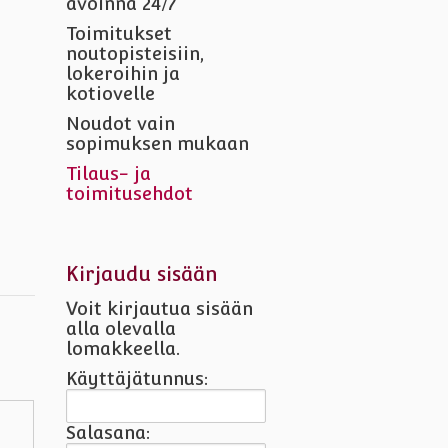
avoinna 24/7
Toimitukset
noutopisteisiin,
lokeroihin ja
kotiovelle
Noudot vain
sopimuksen mukaan
Tilaus- ja
toimitusehdot
Kirjaudu sisään
Voit kirjautua sisään
alla olevalla
lomakkeella.
Käyttäjätunnus:
Salasana: