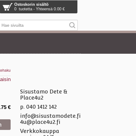
Ostoskorin sisältö
0 tuotetta - Yhteensä 0.00 €
tehaku
aisin
Sisustamo Dete &
Place4u2
p. 040 1412 142
.75 €
info@sisustamodete.fi
4u@place4u2.fi
Verkkokauppa