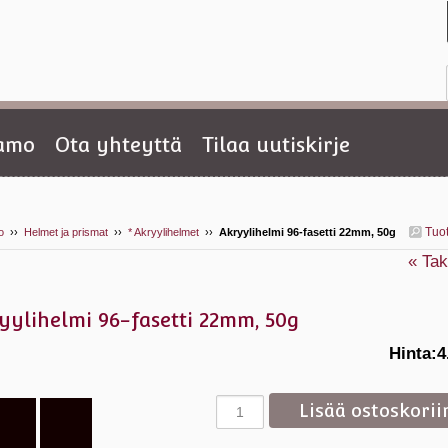
tamo
Ota yhteyttä
Tilaa uutiskirje
Tuo
o
››
Helmet ja prismat
››
* Akryylihelmet
››
Akryylihelmi 96-fasetti 22mm, 50g
« Tak
yylihelmi 96-fasetti 22mm, 50g
Hinta:
4