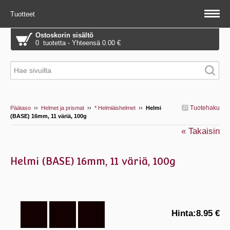
Tuotteet
Ostoskorin sisältö
0 tuotetta - Yhteensä 0.00 €
Tuotehaku
Päätaso
››
Helmet ja prismat
››
* Helmiäishelmet
››
Helmi
(BASE) 16mm, 11 väriä, 100g
« Takaisin
Helmi (BASE) 16mm, 11 väriä, 100g
Hinta:
8.95 €