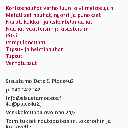
Koristenauhat verhoiluun ja viimeistelyyn
Metalliset nauhat, nyörit ja punokset
Narut, kukka- ja askartelunauhat
Nauhat vaatteisiin ja asusteisiin
Pitsit
Pompulanauhat
Tupsu- ja helminauhat
Tupsut
Verhotupsut
Sisustamo Dete & Place4u2
p. 040 1412 142
info@sisustamodete.fi
4u@place4u2.fi
Verkkokauppa avoinna 24/7
Toimitukset noutopisteisiin, lokeroihin ja
kotiovelle