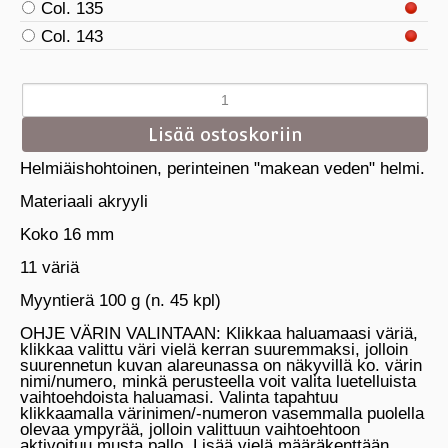
Col. 135
Col. 143
Helmiäishohtoinen, perinteinen "makean veden" helmi.
Materiaali akryyli
Koko 16 mm
11 väriä
Myyntierä 100 g (n. 45 kpl)
OHJE VÄRIN VALINTAAN: Klikkaa haluamaasi väriä,
klikkaa valittu väri vielä kerran suuremmaksi, jolloin
suurennetun kuvan alareunassa on näkyvillä ko. värin
nimi/numero, minkä perusteella voit valita luetelluista
vaihtoehdoista haluamasi. Valinta tapahtuu
klikkaamalla värinimen/-numeron vasemmalla puolella
olevaa ympyrää, jolloin valittuun vaihtoehtoon
aktivoituu musta pallo. Lisää vielä määräkenttään