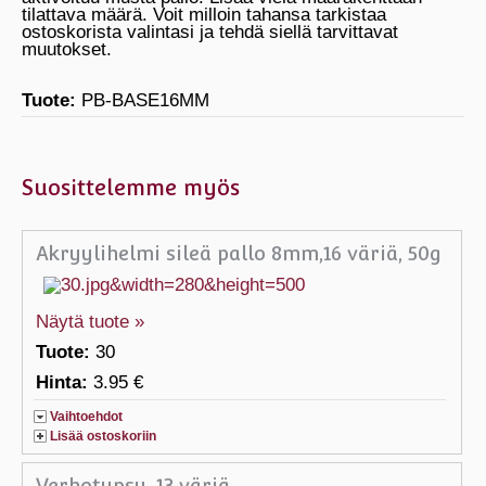
tilattava määrä. Voit milloin tahansa tarkistaa
ostoskorista valintasi ja tehdä siellä tarvittavat
muutokset.
Tuote:
PB-BASE16MM
Suosittelemme myös
Akryylihelmi sileä pallo 8mm,16 väriä, 50g
Näytä tuote »
Tuote:
30
Hinta:
3.95 €
Vaihtoehdot
Lisää ostoskoriin
Verhotupsu, 13 väriä