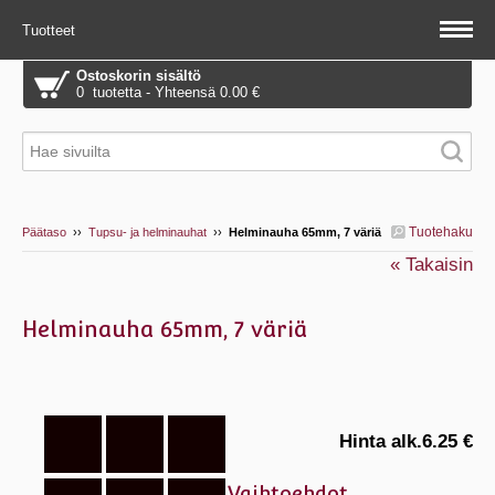
Tuotteet
Ostoskorin sisältö
0 tuotetta - Yhteensä 0.00 €
Tuotehaku
Päätaso
››
Tupsu- ja helminauhat
››
Helminauha 65mm, 7 väriä
« Takaisin
Helminauha 65mm, 7 väriä
Hinta alk.
6.25 €
Vaihtoehdot