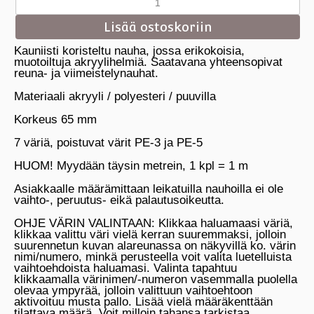
Kauniisti koristeltu nauha, jossa erikokoisia,
muotoiltuja akryylihelmiä. Saatavana yhteensopivat
reuna- ja viimeistelynauhat.
Materiaali akryyli / polyesteri / puuvilla
Korkeus 65 mm
7 väriä, poistuvat värit PE-3 ja PE-5
HUOM! Myydään täysin metrein, 1 kpl = 1 m
Asiakkaalle määrämittaan leikatuilla nauhoilla ei ole
vaihto-, peruutus- eikä palautusoikeutta.
OHJE VÄRIN VALINTAAN: Klikkaa haluamaasi väriä,
klikkaa valittu väri vielä kerran suuremmaksi, jolloin
suurennetun kuvan alareunassa on näkyvillä ko. värin
nimi/numero, minkä perusteella voit valita luetelluista
vaihtoehdoista haluamasi. Valinta tapahtuu
klikkaamalla värinimen/-numeron vasemmalla puolella
olevaa ympyrää, jolloin valittuun vaihtoehtoon
aktivoituu musta pallo. Lisää vielä määräkenttään
tilattava määrä. Voit milloin tahansa tarkistaa