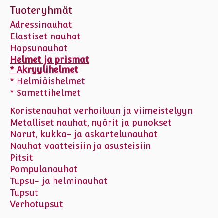
Tuoteryhmät
Adressinauhat
Elastiset nauhat
Hapsunauhat
Helmet ja prismat
* Akryylihelmet
* Helmiäishelmet
* Samettihelmet
Koristenauhat verhoiluun ja viimeistelyyn
Metalliset nauhat, nyörit ja punokset
Narut, kukka- ja askartelunauhat
Nauhat vaatteisiin ja asusteisiin
Pitsit
Pompulanauhat
Tupsu- ja helminauhat
Tupsut
Verhotupsut