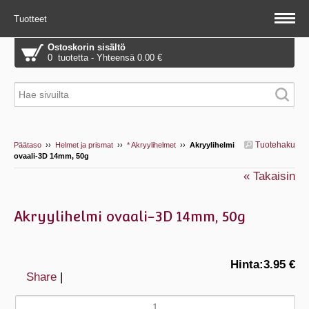
Tuotteet
Ostoskorin sisältö
0 tuotetta - Yhteensä 0.00 €
Tuotehaku
Päätaso
››
Helmet ja prismat
››
* Akryylihelmet
››
Akryylihelmi
ovaali-3D 14mm, 50g
« Takaisin
Akryylihelmi ovaali-3D 14mm, 50g
Hinta:
3.95 €
Share
|