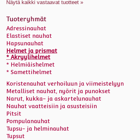
Näytä kaikki vastaavat tuotteet »
Tuoteryhmät
Adressinauhat
Elastiset nauhat
Hapsunauhat
Helmet ja prismat
* Akryylihelmet
* Helmiäishelmet
* Samettihelmet
Koristenauhat verhoiluun ja viimeistelyyn
Metalliset nauhat, nyörit ja punokset
Narut, kukka- ja askartelunauhat
Nauhat vaatteisiin ja asusteisiin
Pitsit
Pompulanauhat
Tupsu- ja helminauhat
Tupsut