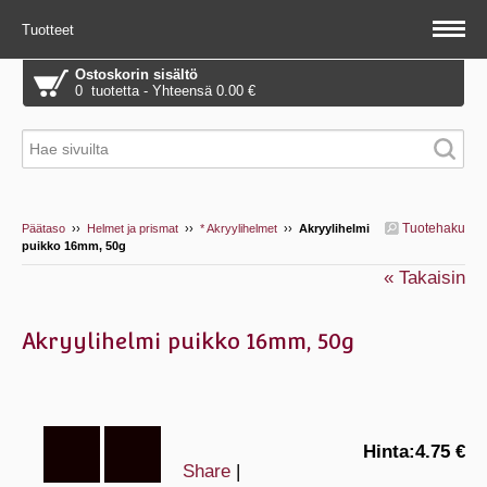
Tuotteet
Ostoskorin sisältö
0 tuotetta - Yhteensä 0.00 €
Tuotehaku
Päätaso
››
Helmet ja prismat
››
* Akryylihelmet
››
Akryylihelmi
puikko 16mm, 50g
« Takaisin
Akryylihelmi puikko 16mm, 50g
Hinta:
4.75 €
Share
|