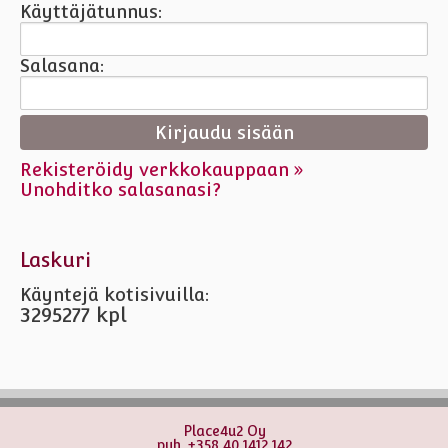
Käyttäjätunnus:
Salasana:
Rekisteröidy verkkokauppaan »
Unohditko salasanasi?
Laskuri
Käyntejä kotisivuilla:
3295277 kpl
Place4u2 Oy
puh. +358 40 1412 142