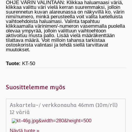
OHJE VÄRIN VALINTAAN: Klikkaa haluamaasi väriä,
klikkaa valittu väri vielä kerran suuremmaksi, jolloin
suurennetun kuvan alareunassa on näkyvillä ko. värin
nimi/numero, minkä perusteella voit valita luetelluista
vaihtoehdoista haluamasi. Valinta tapahtuu
klikkaamalla värinimen/-numeron vasemmalla puolella
olevaa ympyrää, jolloin valittuun vaihtoehtoon
aktivoituu musta pallo. Lisää vielä määräkenttään
tilattava määrä. Voit milloin tahansa tarkistaa
ostoskorista valintasi ja tehdä siellä tarvittavat
muutokset.
Tuote:
KT-50
Suosittelemme myös
Askartelu-/ verkkonauha 46mm (10m/rll)
12 väriä
Näytä tuote »