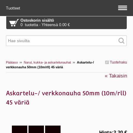
Tuotteet
Ostoskorin sisältö
0 tuotetta - Yhteensä 0.00 €
Tuotehaku
Päätaso
››
Narut, kukka- ja askartelunauhat
››
Askartelu-/
verkkonauha 50mm (10m/rll) 45 väriä
« Takaisin
Askartelu-/ verkkonauha 50mm (10m/rll)
45 väriä
Hinta:
2.20 €