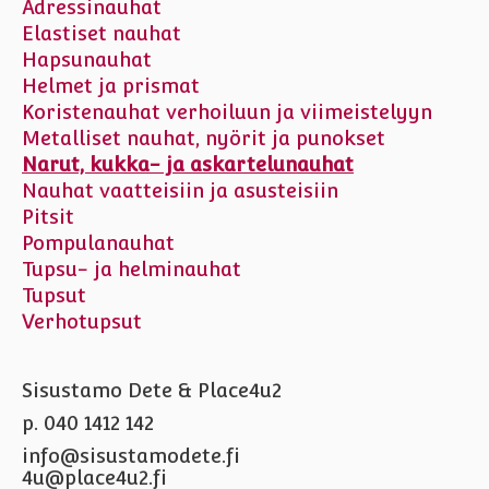
Adressinauhat
Elastiset nauhat
Hapsunauhat
Helmet ja prismat
Koristenauhat verhoiluun ja viimeistelyyn
Metalliset nauhat, nyörit ja punokset
Narut, kukka- ja askartelunauhat
Nauhat vaatteisiin ja asusteisiin
Pitsit
Pompulanauhat
Tupsu- ja helminauhat
Tupsut
Verhotupsut
Sisustamo Dete & Place4u2
p. 040 1412 142
info@sisustamodete.fi
4u@place4u2.fi