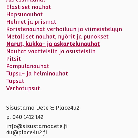
Elastiset nauhat
Hapsunauhat
Helmet ja prismat
Koristenauhat verhoiluun ja viimeistelyyn
Metalliset nauhat, nyörit ja punokset
Narut, kukka- ja askartelunauhat
Nauhat vaatteisiin ja asusteisiin
Pitsit
Pompulanauhat
Tupsu- ja helminauhat
Tupsut
Verhotupsut
Sisustamo Dete & Place4u2
p. 040 1412 142
info@sisustamodete.fi
4u@place4u2.fi