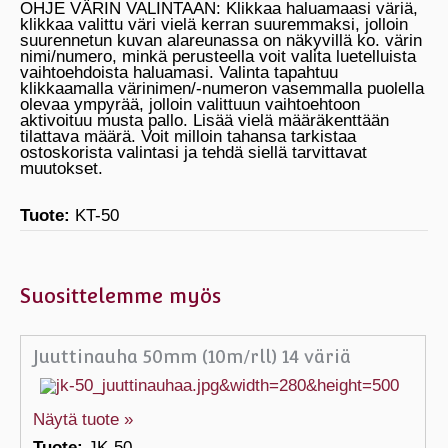
OHJE VÄRIN VALINTAAN: Klikkaa haluamaasi väriä,
klikkaa valittu väri vielä kerran suuremmaksi, jolloin
suurennetun kuvan alareunassa on näkyvillä ko. värin
nimi/numero, minkä perusteella voit valita luetelluista
vaihtoehdoista haluamasi. Valinta tapahtuu
klikkaamalla värinimen/-numeron vasemmalla puolella
olevaa ympyrää, jolloin valittuun vaihtoehtoon
aktivoituu musta pallo. Lisää vielä määräkenttään
tilattava määrä. Voit milloin tahansa tarkistaa
ostoskorista valintasi ja tehdä siellä tarvittavat
muutokset.
Tuote:
KT-50
Suosittelemme myös
Juuttinauha 50mm (10m/rll) 14 väriä
Näytä tuote »
Tuote:
JK-50