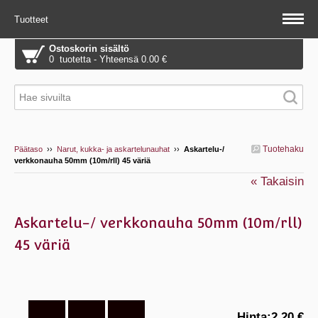
Tuotteet
Ostoskorin sisältö
0 tuotetta - Yhteensä 0.00 €
Tuotehaku
Päätaso
››
Narut, kukka- ja askartelunauhat
››
Askartelu-/
verkkonauha 50mm (10m/rll) 45 väriä
« Takaisin
Askartelu-/ verkkonauha 50mm (10m/rll)
45 väriä
Hinta:
2.20 €